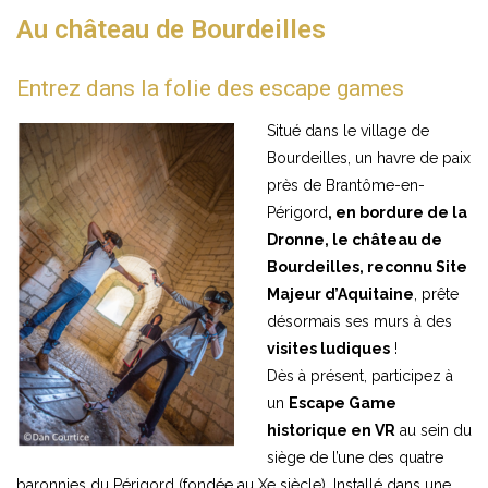
Au château de Bourdeilles
Entrez dans la folie des escape games
Situé dans le village de
Bourdeilles, un havre de paix
près de Brantôme-en-
Périgord
, en bordure de la
Dronne, le château de
Bourdeilles, reconnu Site
Majeur d’Aquitaine
, prête
désormais ses murs à des
visites ludiques
!
Dès à présent, participez à
un
Escape Game
historique en VR
au sein du
siège de l’une des quatre
baronnies du Périgord (fondée au Xe siècle). Installé dans une