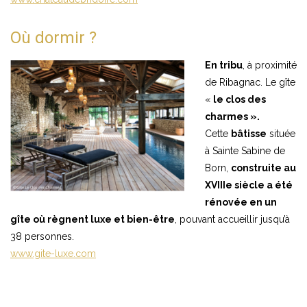
Où dormir ?
En tribu
, à proximité
de Ribagnac. Le gîte
«
le clos des
charmes ».
Cette
bâtisse
située
à Sainte Sabine de
Born,
construite au
XVIIIe siècle a été
rénovée en un
gîte où règnent luxe et bien-être
, pouvant accueillir jusqu’à
38 personnes.
www.gite-luxe.com