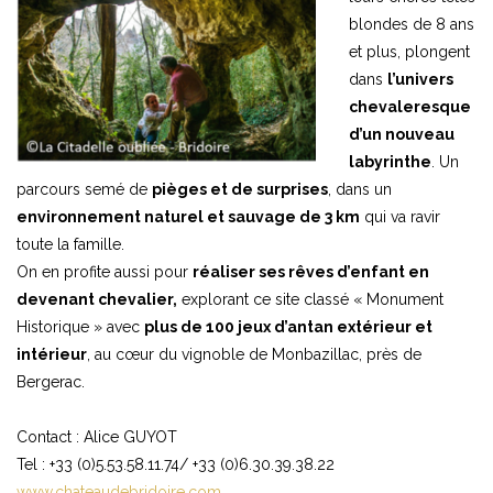
blondes de 8 ans
et plus, plongent
dans
l’univers
chevaleresque
d’un nouveau
labyrinthe
. Un
parcours semé de
pièges et de surprises
, dans un
environnement naturel et sauvage de 3 km
qui va ravir
toute la famille.
On en profite aussi pour
réaliser ses rêves d’enfant en
devenant chevalier,
explorant ce site classé « Monument
Historique » avec
plus de 100 jeux d’antan extérieur et
intérieur
, au cœur du vignoble de Monbazillac, près de
Bergerac.
Contact : Alice GUYOT
Tel : +33 (0)5.53.58.11.74/ +33 (0)6.30.39.38.22
www.chateaudebridoire.com