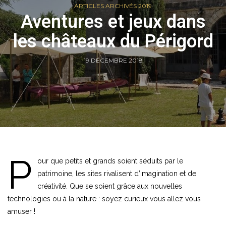
ARTICLES ARCHIVÉS 2019
Aventures et jeux dans
les châteaux du Périgord
19 DÉCEMBRE 2018
P
our que petits et grands soient séduits par le
patrimoine, les sites rivalisent d’imagination et de
créativité. Que se soient grâce aux nouvelles
technologies ou à la nature : soyez curieux vous allez vous
amuser !