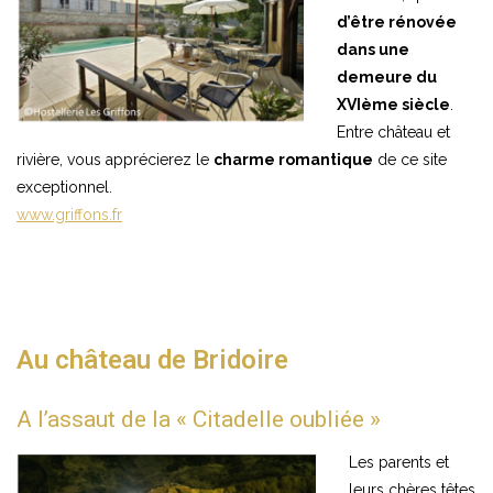
d’être rénovée
dans une
demeure du
XVIème siècle
.
Entre château et
rivière, vous apprécierez le
charme romantique
de ce site
exceptionnel.
www.griffons.fr
Au château de Bridoire
A l’assaut de la « Citadelle oubliée »
Les parents et
leurs chères têtes