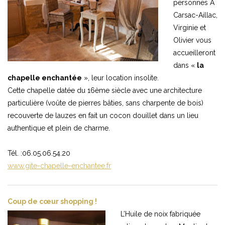
personnes A
Carsac-Aillac,
Virginie et
Olivier vous
accueilleront
dans «
la
chapelle
enc
hant
ée
», leur location insolite.
Cette chapelle datée du 16ème siècle avec une architecture
particulière (voûte de pierres bâties, sans charpente de bois)
recouverte de lauzes en fait un cocon douillet dans un lieu
authentique et plein de charme.
Tél. :06.05.06.54.20
www.gite-chapelle-enchantee.fr
Coup de cœur shopping !
L’Huile de noix fabriquée