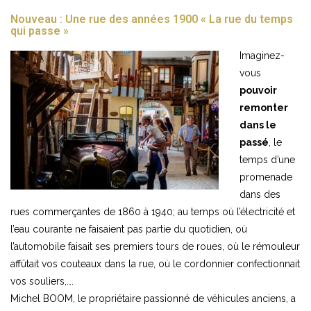
Nouveau : Une rue des années 1900 « La rue du temps
qui passe »
Imaginez-
vous
pouvoir
remonter
dans le
passé
, le
temps d’une
promenade
dans des
rues commerçantes de 1860 à 1940; au temps où l’électricité et
l’eau courante ne faisaient pas partie du quotidien, où
l’automobile faisait ses premiers tours de roues, où le rémouleur
affûtait vos couteaux dans la rue, où le cordonnier confectionnait
vos souliers,….
Michel BOOM, le propriétaire passionné de véhicules anciens, a